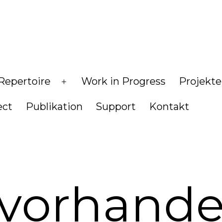
Repertoire
Work in Progress
Projekte
Menü
öffnen
ect
Publikation
Support
Kontakt
 vorhand