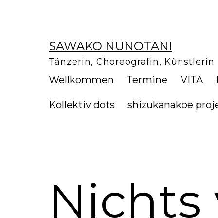
Zum
Inhalt
springen
SAWAKO NUNOTANI
Tänzerin, Choreografin, Künstlerin
Wellkommen
Termine
VITA
Kollektiv dots
shizukanakoe proj
Nichts